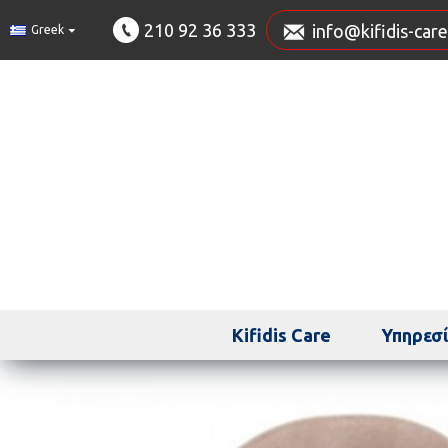
210 92 36 333
info@kifidis-care
Greek
Kifidis Care
Υπηρεσί