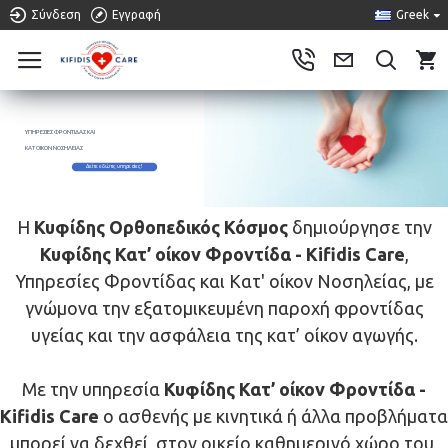
Σύνδεση
Εγγραφή
Greek
0
ΥΠΗΡΕΣΙΕΣ ΦΡΟΝΤΙΔΑΣ ΚΑΙ
ΚΑΤ ΟΙΚΟΝ ΝΟΣΗΛΕΙΑΣ
Δείτε εδώ τις υπηρεσίες!
Η
Κυφίδης Ορθοπεδικός Κόσμος
δημιούργησε την
Κυφίδης Κατ’ οίκον Φροντίδα - Kifidis Care
,
Υπηρεσίες Φροντίδας και Κατ' οίκον Νοσηλείας, με
γνώμονα την εξατομικευμένη παροχή φροντίδας
υγείας και την ασφάλεια της κατ’ οίκον αγωγής.
Με την υπηρεσία
Κυφίδης Κατ’ οίκον Φροντίδα -
Kifidis Care
ο ασθενής με κινητικά ή άλλα προβλήματα
μπορεί να δεχθεί, στον οικείο καθημερινό χώρο του,