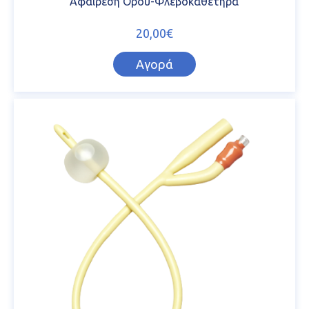
Αφαίρεση Ορού-Φλεβοκαθετήρα
20,00€
Αγορά