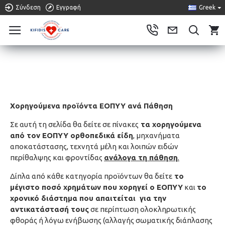
Σύνδεση
Εγγραφή
Greek
0
ΧΟΡΗΓΟΎΜΕΝΑ ΠΡΟΪΌΝΤΑ ΕΟΠΥΥ ΑΝΆ
ΠΆΘΗΣΗ
Χορηγούμενα προϊόντα ΕΟΠΥΥ ανά Πάθηση
Σε αυτή τη σελίδα θα δείτε σε πίνακες
τα χορηγούμενα
από τον ΕΟΠΥΥ ορθοπεδικά είδη
, μηχανήματα
αποκατάστασης, τεχνητά μέλη και λοιπών ειδών
περίθαλψης και φροντίδας
ανάλογα τη πάθηση
.
Δίπλα από κάθε κατηγορία προϊόντων θα δείτε
το
μέγιστο ποσό χρημάτων που χορηγεί ο ΕΟΠΥΥ
και
το
χρονικό διάστημα που απαιτείται για την
αντικατάστασή τους
σε περίπτωση ολοκληρωτικής
φθοράς ή λόγω ενήβωσης (αλλαγής σωματικής διάπλασης