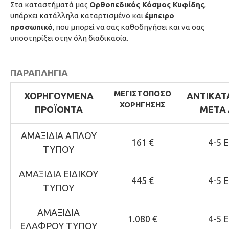
Στα καταστήματά μας
Ορθοπεδικός Κόσμος Κυφίδης
,
υπάρχει κατάλληλα καταρτισμένο και
έμπειρο
προσωπικό
, που μπορεί να σας καθοδηγήσει και να σας
υποστηρίξει στην όλη διαδικασία.
ΠΑΡΑΠΛΗΓΙΑ
ΜΕΓΙΣΤΟ
ΠΟΣΟ
ΧΟΡΗΓΟΥΜΕΝΑ
ΑΝΤΙΚΑΤ
ΧΟΡΗΓΗΣΗΣ
ΠΡΟΪΟΝΤΑ
ΜΕΤΑ 
ΑΜΑΞΙΔΙΑ ΑΠΛΟΥ
161 €
4-5 
ΤΥΠΟΥ
ΑΜΑΞΙΔΙΑ ΕΙΔΙΚΟΥ
445 €
4-5 
ΤΥΠΟΥ
ΑΜΑΞΙΔΙΑ
1.080 €
4-5 
ΕΛΑΦΡΟΥ ΤΥΠΟΥ