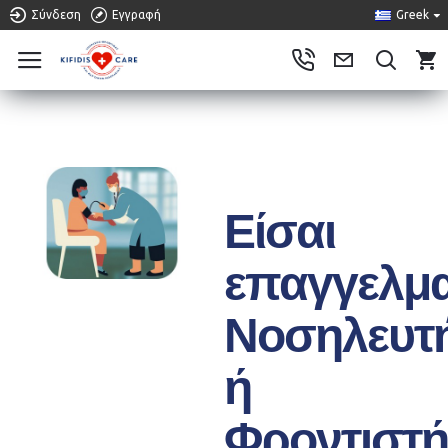
Σύνδεση
Εγγραφή
Greek
0
ΣΥΝΕΡΓΑΣΤΕΊΤΕ ΜΑΖΊ ΜΑΣ
Είσαι
επαγγελμα
Νοσηλευτ
ή
Φροντιστή