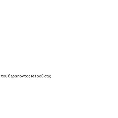
 του θεράποντος ιατρού σας.