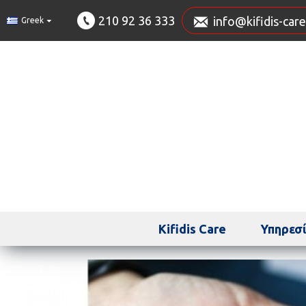
210 92 36 333
info@kifidis-care
Greek
Kifidis Care
Υπηρεσί