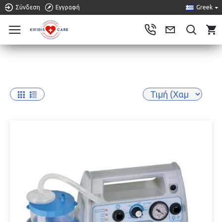
Σύνδεση
Εγγραφή
Greek
0
3A