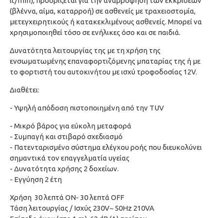
lt/min), προορίζεται για την αναρρόφηση των εκκρίσεων
(βλέννα, αίμα, καταρροή) σε ασθενείς με τραχειοστομία,
μετεγχειρητικούς ή κατακεκλιμένους ασθενείς. Μπορεί να
χρησιμοποιηθεί τόσο σε ενήλικες όσο και σε παιδιά.
Δυνατότητα λειτουργίας της με τη χρήση της
ενσωματωμένης επαναφορτιζόμενης μπαταρίας της ή με
το φορτιστή του αυτοκινήτου με ισχύ τροφοδοσίας 12V.
Διαθέτει:
- Υψηλή απόδοση πιστοποιημένη από την TUV
- Μικρό βάρος για εύκολη μεταφορά
- Συμπαγή και στιβαρό σχεδιασμό
- Πατενταρισμένο σύστημα ελέγχου ροής που διευκολύνει
σημαντικά τον επαγγελματία υγείας
- Δυνατότητα χρήσης 2 δοχείων.
- Εγγύηση 2 έτη
Χρήση 30 λεπτά ON- 30 λεπτά OFF
Τάση λειτουργίας / Ισχύς 230V~ 50Hz 210VA