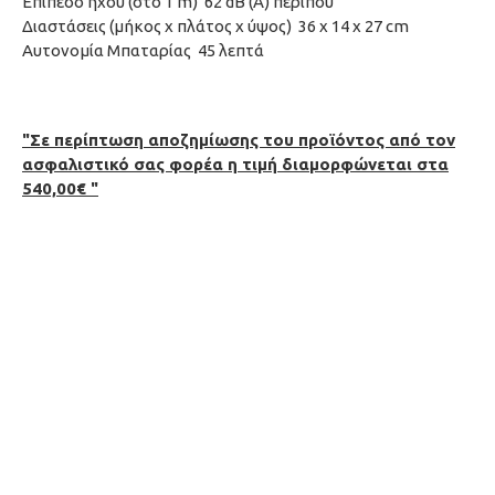
Επίπεδο ήχου (στο 1 m) 62 dB (A) περίπου
Διαστάσεις (μήκος x πλάτος x ύψος) 36 x 14 x 27 cm
Αυτονομία Μπαταρίας 45 λεπτά
"Σε περίπτωση αποζημίωσης του προϊόντος από τον
ασφαλιστικό σας φορέα η τιμή διαμορφώνεται στα
540,00€ "