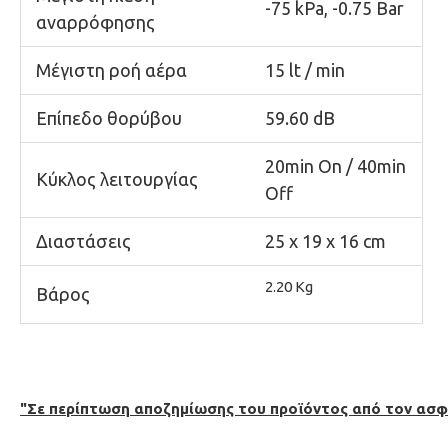
-75 kPa, -0.75 Bar
αναρρόφησης
Μέγιστη ροή αέρα
15 lt / min
Επίπεδο θορύβου
59.60 dB
20min On / 40min
Κύκλος λειτουργίας
Off
Διαστάσεις
25 x 19 x 16 cm
2.20 Kg
Βάρος
"Σε περίπτωση αποζημίωσης του προϊόντος από τον ασφα