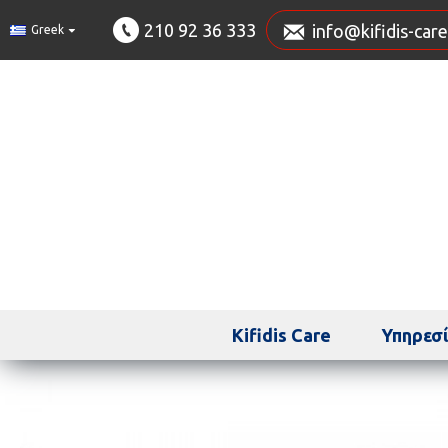
210 92 36 333
info@kifidis-care
Greek
Kifidis Care
Υπηρεσί