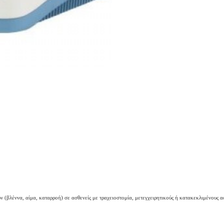
(βλέννα, αίμα, καταρροή) σε ασθενείς με τραχειοστομία, μετεγχειρητικούς ή κατακεκλιμένους ασ