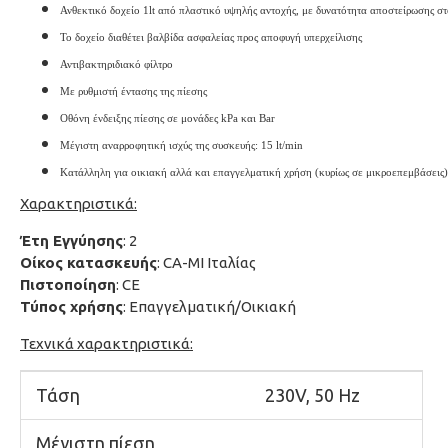
Ανθεκτικό δοχείο 1lt από πλαστικό υψηλής αντοχής, με δυνατότητα αποστείρωσης σ
Το δοχείο διαθέτει βαλβίδα ασφαλείας προς αποφυγή υπερχείλισης
Αντιβακτηριδιακό φίλτρο
Με ρυθμιστή έντασης της πίεσης
Οθόνη ένδειξης πίεσης σε μονάδες kPa και Bar
Μέγιστη αναρροφητική ισχύς της συσκευής: 15 lt/min
Κατάλληλη για οικιακή αλλά και επαγγελματική χρήση (κυρίως σε μικροεπεμβάσεις)
Χαρακτηριστικά:
Έτη Εγγύησης
: 2
Οίκος κατασκευής
: CA-MI Ιταλίας
Πιστοποίηση
: CE
Τύπος χρήσης
: Επαγγελματική/Οικιακή
Τεχνικά χαρακτηριστικά:
Τάση
230V, 50 Hz
Μέγιστη πίεση