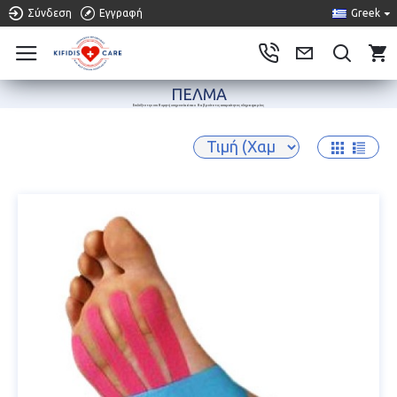
Σύνδεση
Εγγραφή
Greek
0
ΠΈΛΜΑ
Επιλέξτε την επιθυμητή υπηρεσία όπου θα βρείτε τις απαραίτητες πληροφορίες