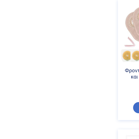
Φροντ
και