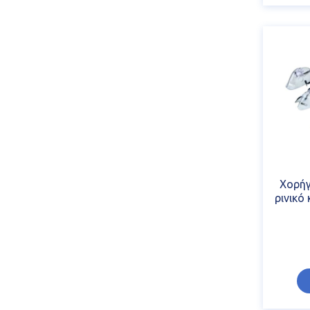
Χορήγ
ρινικό